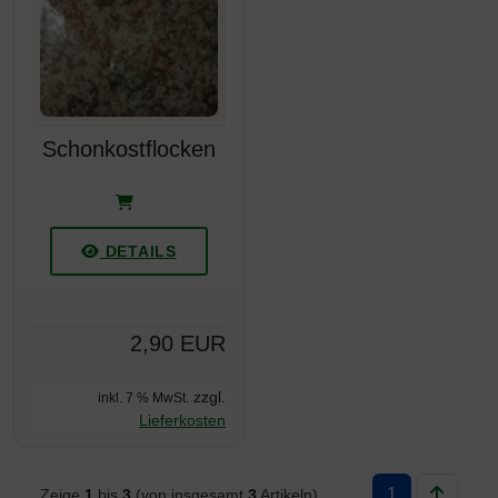
Schonkostflocken
DETAILS
2,90 EUR
zzgl.
inkl. 7 % MwSt.
Lieferkosten
1
Zeige
1
bis
3
(von insgesamt
3
Artikeln)