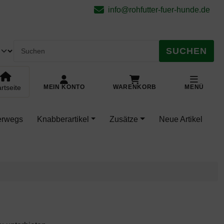
.
pringe zu den allgemeinen Informationen
info@rohfutter-fuer-hunde.de
SUCHEN
rtseite
MEIN KONTO
WARENKORB
MENÜ
terwegs
Knabberartikel
Zusätze
Neue Artikel