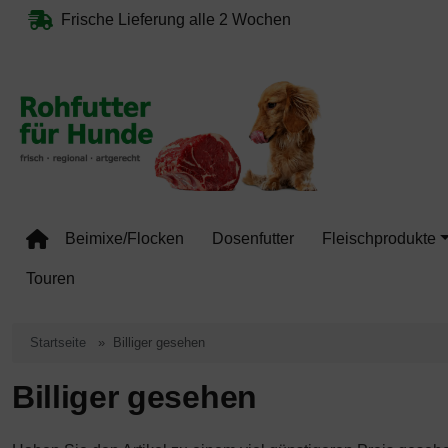
Diese Sprungnavigation (skip link) ist jederzeit zu erreichen, Se
Sprungnavigation
Springe zum Inhalt
Springe zur Navigation
Springe 
Frische Lieferung alle 2 Wochen
Beimixe/Flocken
Dosenfutter
Fleischprodukte
Touren
Startseite
Billiger gesehen
Billiger gesehen