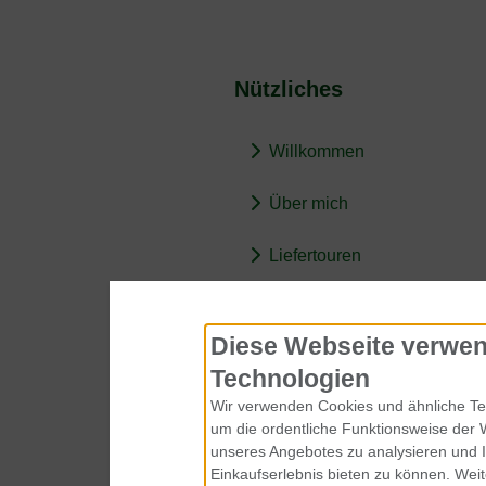
Nützliches
Willkommen
Über mich
Liefertouren
BARF-Wissen
Diese Webseite verwen
Technologien
Wir verwenden Cookies und ähnliche Tec
um die ordentliche Funktionsweise der 
unseres Angebotes zu analysieren und 
Einkaufserlebnis bieten zu können. Weit