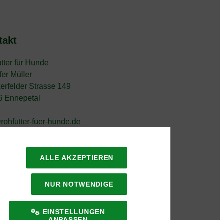
takt
tter für Hunde
fer Müller
erfelder Strasse 149
6 Ennepetal
rohfutter-fuer-hunde.de
ALLE AKZEPTIEREN
NUR NOTWENDIGE
EINSTELLUNGEN
ANPASSEN