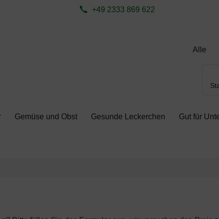
ite aktualisieren (F5-Taste) und mit Tab-Taste Navigation öffnen
zum Login-Button
Springe zum Button für Einstellungen
S
+49 2333 869 622
Sta
Gemüse und Obst
Gesunde Leckerchen
Gut für Un