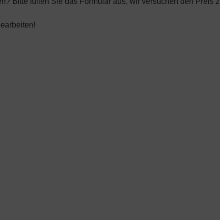
n? Bitte füllen Sie das Formular aus, wir versuchen den Preis z
earbeiten!