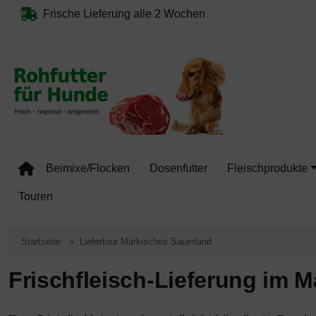
Diese Sprungnavigation (skip link) ist jederzeit zu erreichen, Se
Sprungnavigation
Springe zum Inhalt
Springe zur Navigation
Springe 
Frische Lieferung alle 2 Wochen
Beimixe/Flocken
Dosenfutter
Fleischprodukte
Touren
Startseite
Liefertour Märkisches Sauerland
Frischfleisch-Lieferung im 