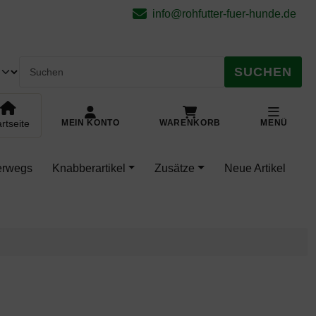
.
pringe zu den allgemeinen Informationen
info@rohfutter-fuer-hunde.de
SUCHEN
rtseite
MEIN KONTO
WARENKORB
MENÜ
terwegs
Knabberartikel
Zusätze
Neue Artikel