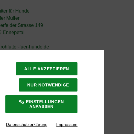
tter für Hunde
fer Müller
erfelder Strasse 149
6 Ennepetal
rohfutter-fuer-hunde.de
ALLE AKZEPTIEREN
NUR NOTWENDIGE
EINSTELLUNGEN
ANPASSEN
Datenschutzerklärung
Impressum