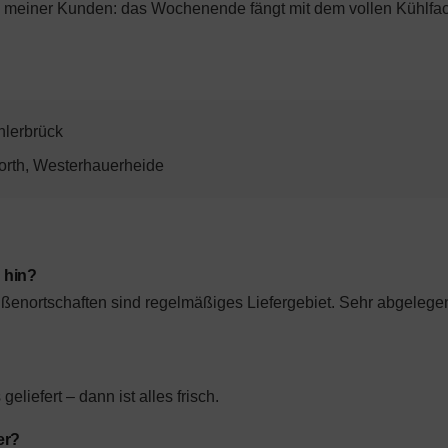
ele meiner Kunden: das Wochenende fängt mit dem vollen Kühlfach
hlerbrück
orth, Westerhauerheide
l hin?
ßenortschaften sind regelmäßiges Liefergebiet. Sehr abgelege
liefert – dann ist alles frisch.
er?