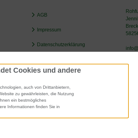
Rohfu
AGB
Jenni
Breck
Impressum
5825
Datenschutzerklärung
info@
Rechtliche Hinweise
det Cookies und andere
Erklärung zur Barrierefreiheit
hnologien, auch von Drittanbietern,
Widerruf
Website zu gewährleisten, die Nutzung
Ihnen ein bestmögliches
ere Informationen finden Sie in
Alle Preise inkl. gesetzl. MwSt. zzgl.
Lieferkosten
. Rohfutter für Hunde.
Rohfutter für Hunde © 2026 | Template © 2026 by Karl