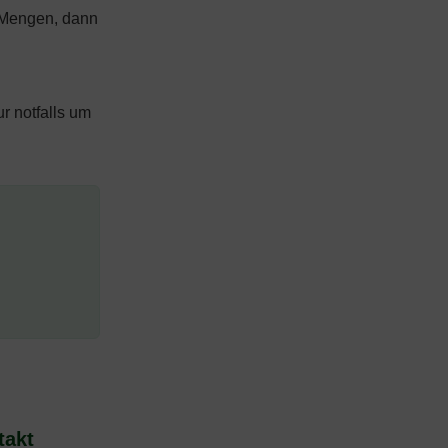
e Mengen, dann
r notfalls um
takt