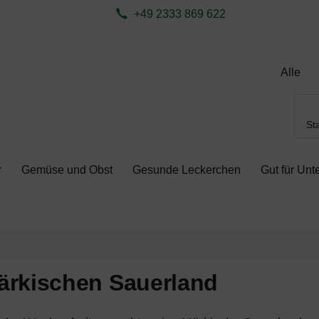
ite aktualisieren (F5-Taste) und mit Tab-Taste Navigation öffnen
zum Login-Button
Springe zum Button für Einstellungen
S
+49 2333 869 622
Sta
Gemüse und Obst
Gesunde Leckerchen
Gut für Un
Märkischen Sauerland