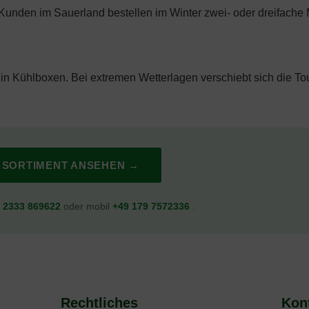
r Kunden im Sauerland bestellen im Winter zwei- oder dreifach
t in Kühlboxen. Bei extremen Wetterlagen verschiebt sich die Tou
S SORTIMENT ANSEHEN →
 2333 869622
oder mobil
+49 179 7572336
.
Rechtliches
Kon