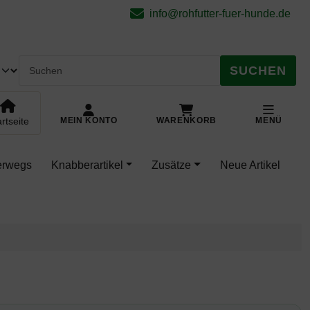
.
pringe zu den allgemeinen Informationen
info@rohfutter-fuer-hunde.de
SUCHEN
rtseite
MEIN KONTO
WARENKORB
MENÜ
terwegs
Knabberartikel
Zusätze
Neue Artikel