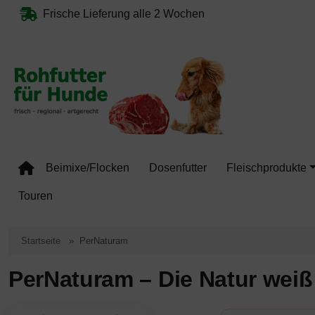
Diese Sprungnavigation (skip link) ist jederzeit zu erreichen, Se
Sprungnavigation
Springe zum Inhalt
Springe zur Navigation
Springe 
Frische Lieferung alle 2 Wochen
Beimixe/Flocken
Dosenfutter
Fleischprodukte
Touren
Startseite
PerNaturam
PerNaturam – Die Natur wei