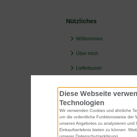
Nützliches
Willkommen
Über mich
Liefertouren
BARF-Wissen
Diese Webseite verwen
Technologien
Wir verwenden Cookies und ähnliche Tec
um die ordentliche Funktionsweise der 
unseres Angebotes zu analysieren und 
Einkaufserlebnis bieten zu können. Weit
unserer Datenschutzerklärung.