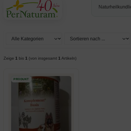
Naturheilkundli
Hier können Sie die nachfolgenden Artikel umsortieren und z
Zeige
1
bis
1
(von insgesamt
1
Artikeln)