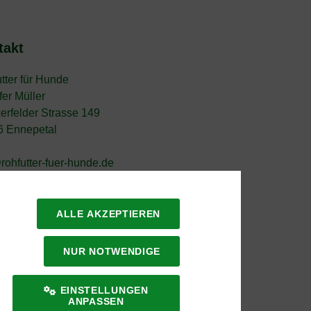
takt
tter für Hunde
fer Müller
erfelder Strasse 149
6 Ennepetal
rohfutter-fuer-hunde.de
ALLE AKZEPTIEREN
NUR NOTWENDIGE
EINSTELLUNGEN
ANPASSEN