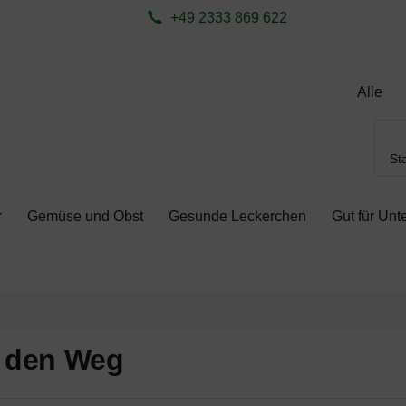
ite aktualisieren (F5-Taste) und mit Tab-Taste Navigation öffnen
zum Login-Button
Springe zum Button für Einstellungen
S
+49 2333 869 622
Sta
Gemüse und Obst
Gesunde Leckerchen
Gut für Un
ß den Weg