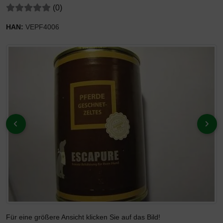
Bewertungen:
Bewertungen
(0
)
HAN:
VEPF4006
Wenn mehr als ein Produktbild existiert, können Sie die "Zur
ZURÜCK
VOR
Für eine größere Ansicht klicken Sie auf das Bild!