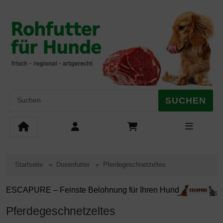
Diese Sprungnavigation (skip link) ist jederzeit zu erreichen, Se
Sprungnavigation
Springe zum Inhalt
Springe zur Navigation
Springe 
SUCHEN
Startseite
Dosenfutter
Pferdegeschnetzeltes
ESCAPURE – Feinste Belohnung für Ihren Hund
Pferdegeschnetzeltes