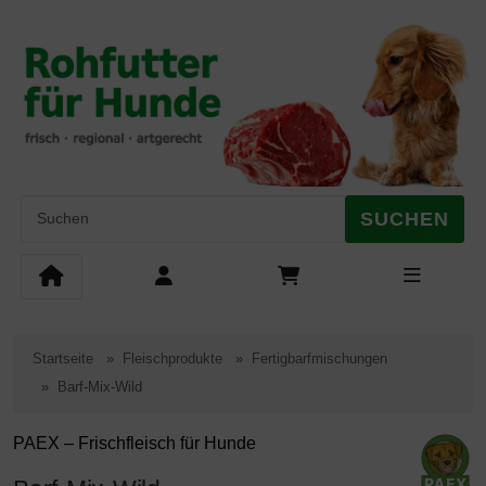
Diese Sprungnavigation (skip link) ist jederzeit zu erreichen, Se
Sprungnavigation
Springe zum Inhalt
Springe zur Navigation
Springe 
SUCHEN
Startseite
Fleischprodukte
Fertigbarfmischungen
Barf-Mix-Wild
PAEX – Frischfleisch für Hunde