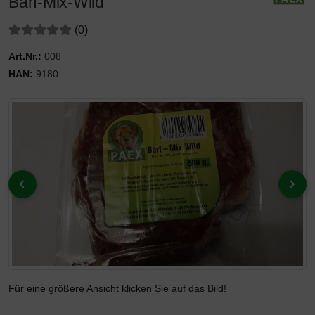
Barf-Mix-Wild
Bewertungen:
Bewertungen
(0
)
Art.Nr.:
008
HAN:
9180
Wenn mehr als ein Produktbild existiert, können Sie die "Zur
ZURÜCK
VOR
Für eine größere Ansicht klicken Sie auf das Bild!