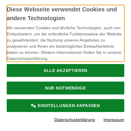
Diese Webseite verwendet Cookies und
Kontakt
andere Technologien
Rohfutter für Hunde
Wir verwenden Cookies und ähnliche Technologien, auch von
Jennifer Müller
Drittanbietern, um die ordentliche Funktionsweise der Website
zu gewährleisten, die Nutzung unseres Angebotes zu
Breckerfelder Strasse 149
analysieren und Ihnen ein bestmögliches Einkaufserlebnis
58256 Ennepetal
bieten zu können. Weitere Informationen finden Sie in unserer
Datenschutzerklärung.
info@rohfutter-fuer-hunde.de
ALLE AKZEPTIEREN
NUR NOTWENDIGE
Alle Preise inkl. gesetzl. MwSt. zzgl.
Lieferkosten
. Rohfutter für
Hunde.
Rohfutter für Hunde © 2026 | Template © 2026 by Karl
EINSTELLUNGEN ANPASSEN
mod
ified eCommerce Shopsoftware © 2009-2026
Datenschutzerklärung
Impressum