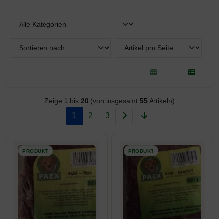
Hier können Sie die nachfolgenden Artikel umsortieren und z
Zeige
1
bis
20
(von insgesamt
55
Artikeln)
1
2
3