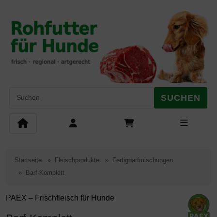
Diese Sprungnavigation (skip link) ist jederzeit zu erreichen, Se
Sprungnavigation
Springe zum Inhalt
Springe zur Navigation
Springe 
SUCHEN
Startseite
Fleischprodukte
Fertigbarfmischungen
Barf-Komplett
PAEX – Frischfleisch für Hunde