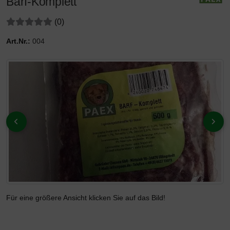
Barf-Komplett
Bewertungen:
Bewertungen
(0
)
Art.Nr.:
004
Wenn mehr als ein Produktbild existiert, können Sie die "Zur
ZURÜCK
VOR
Für eine größere Ansicht klicken Sie auf das Bild!