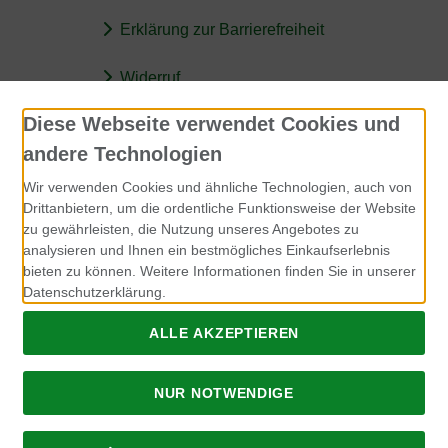
Erklärung zur Barrierefreiheit
Widerruf
Diese Webseite verwendet Cookies und
Kontakt
andere Technologien
Rohfutter für Hunde
Wir verwenden Cookies und ähnliche Technologien, auch von
Jennifer Müller
Drittanbietern, um die ordentliche Funktionsweise der Website
zu gewährleisten, die Nutzung unseres Angebotes zu
Breckerfelder Strasse 149
analysieren und Ihnen ein bestmögliches Einkaufserlebnis
58256 Ennepetal
bieten zu können. Weitere Informationen finden Sie in unserer
Datenschutzerklärung.
info@rohfutter-fuer-hunde.de
ALLE AKZEPTIEREN
NUR NOTWENDIGE
Alle Preise inkl. gesetzl. MwSt. zzgl.
Lieferkosten
. Rohfutter für
Hunde.
Rohfutter für Hunde © 2026 | Template © 2026 by Karl