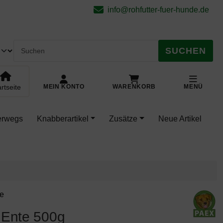
.
pringe zu den allgemeinen Informationen
info@rohfutter-fuer-hunde.de
SUCHEN
rtseite
MEIN KONTO
WARENKORB
MENÜ
terwegs
Knabberartikel
Zusätze
Neue Artikel
ieren. Zum Vergrößern klicken Sie auf das Bild.
de
 Ente 500g