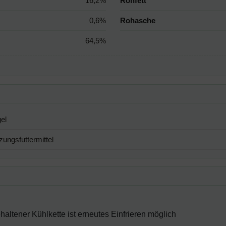
16,2%
Rohfett
0,6%
Rohasche
64,5%
el
ungsfuttermittel
altener Kühlkette ist erneutes Einfrieren möglich