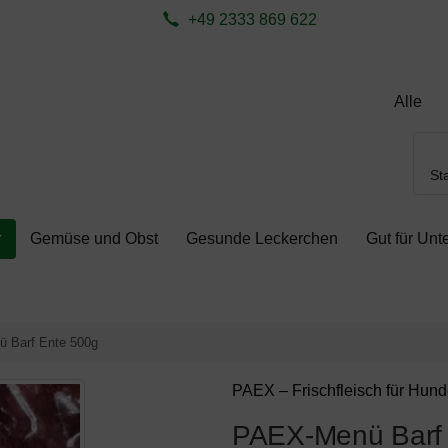
ite aktualisieren (F5-Taste) und mit Tab-Taste Navigation öffnen
zum Login-Button
Springe zum Button für Einstellungen
S
+49 2333 869 622
Sta
Gemüse und Obst
Gesunde Leckerchen
Gut für Un
 Barf Ente 500g
ück-" und "Vor-Button" nutzen, um zwischen den Bildern zu navig
PAEX – Frischfleisch für Hun
PAEX-Menü Barf