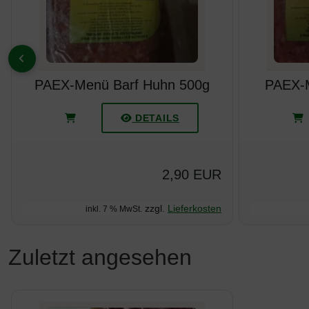
ZURÜCK
PAEX-Menü Barf Huhn 500g
PAEX-M
DETAILS
2,90 EUR
zzgl.
Lieferkosten
inkl. 7 % MwSt.
Zuletzt angesehen
Es folgt ein Produktslider - navigieren Sie mit der Tab-Taste z