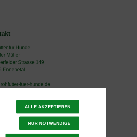
takt
tter für Hunde
fer Müller
erfelder Strasse 149
6 Ennepetal
rohfutter-fuer-hunde.de
ALLE AKZEPTIEREN
NUR NOTWENDIGE