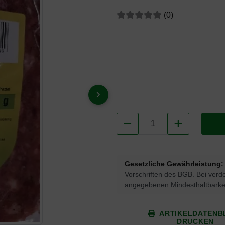
Bewertungen:
Bewertungen
(0
)
VOR
Gesetzliche Gewährleistung:
Vorschriften des BGB. Bei verde
angegebenen Mindesthaltbarkei
ARTIKELDATENB
DRUCKEN