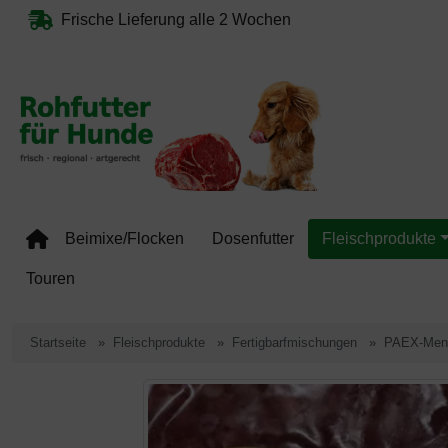
Diese Sprungnavigation (skip link) ist jederzeit zu erreichen, Se
Sprungnavigation
Springe zum Inhalt
Springe zur Navigation
Springe 
Frische Lieferung alle 2 Wochen
Beimixe/Flocken
Dosenfutter
Fleischprodukte
Touren
Startseite
Fleischprodukte
Fertigbarfmischungen
PAEX-Menü
Wenn mehr als ein Produktbild existiert, können Sie die "Zur