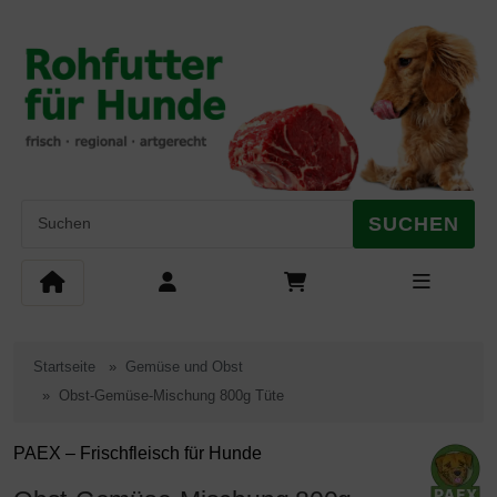
Diese Sprungnavigation (skip link) ist jederzeit zu erreichen, Se
Sprungnavigation
Springe zum Inhalt
Springe zur Navigation
Springe 
SUCHEN
Startseite
Gemüse und Obst
Obst-Gemüse-Mischung 800g Tüte
PAEX – Frischfleisch für Hunde