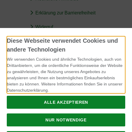
Erklärung zur Barrierefreiheit
Widerruf
Diese Webseite verwendet Cookies und
Kontakt
andere Technologien
Rohfutter für Hunde
Wir verwenden Cookies und ähnliche Technologien, auch von
Jennifer Müller
Drittanbietern, um die ordentliche Funktionsweise der Website
zu gewährleisten, die Nutzung unseres Angebotes zu
Breckerfelder Strasse 149
analysieren und Ihnen ein bestmögliches Einkaufserlebnis
58256 Ennepetal
bieten zu können. Weitere Informationen finden Sie in unserer
Datenschutzerklärung.
info@rohfutter-fuer-hunde.de
ALLE AKZEPTIEREN
NUR NOTWENDIGE
Alle Preise inkl. gesetzl. MwSt. zzgl.
Lieferkosten
. Rohfutter für
Hunde.