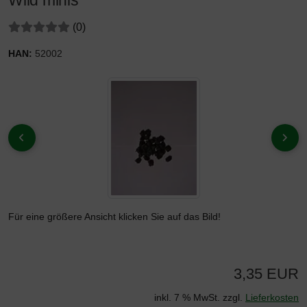
Wild minis
Bewertungen:
Bewertungen
(0
)
HAN:
52002
Wenn mehr als ein Produktbild existiert, können Sie die "Zur
ZURÜCK
VOR
Für eine größere Ansicht klicken Sie auf das Bild!
3,35 EUR
inkl. 7 % MwSt. zzgl.
Lieferkosten