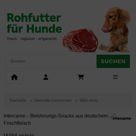
Diese Sprungnavigation (skip link) ist jederzeit zu erreichen, Se
Sprungnavigation
Springe zum Inhalt
Springe zur Navigation
Springe 
SUCHEN
Startseite
Gesunde Leckerchen
Wild minis
Intercarne – Belohnungs-Snacks aus deutschem
Frischfleisch