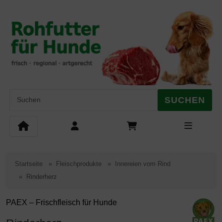
Diese Sprungnavigation (skip link) ist jederzeit zu erreichen, Se
Sprungnavigation
Springe zum Inhalt
Springe zur Navigation
Springe 
SUCHEN
Startseite
Fleischprodukte
Innereien vom Rind
Rinderherz
PAEX – Frischfleisch für Hunde