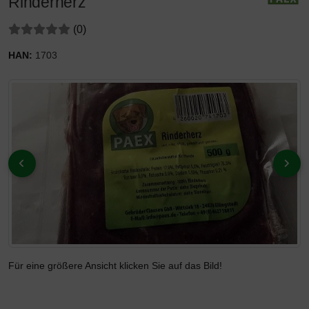
Rinderherz
Bewertungen:
Bewertungen
(0
)
HAN:
1703
Wenn mehr als ein Produktbild existiert, können Sie die "Zur
ZURÜCK
VOR
Für eine größere Ansicht klicken Sie auf das Bild!