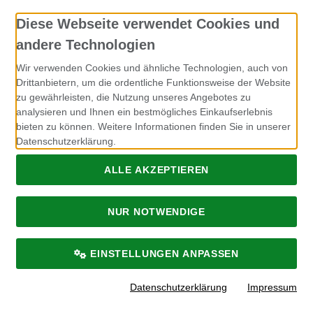
Diese Webseite verwendet Cookies und
Kontakt
andere Technologien
Rohfutter für Hunde
Wir verwenden Cookies und ähnliche Technologien, auch von
Jennifer Müller
Drittanbietern, um die ordentliche Funktionsweise der Website
zu gewährleisten, die Nutzung unseres Angebotes zu
Breckerfelder Strasse 149
analysieren und Ihnen ein bestmögliches Einkaufserlebnis
58256 Ennepetal
bieten zu können. Weitere Informationen finden Sie in unserer
Datenschutzerklärung.
info@rohfutter-fuer-hunde.de
ALLE AKZEPTIEREN
NUR NOTWENDIGE
Alle Preise inkl. gesetzl. MwSt. zzgl.
Lieferkosten
. Rohfutter für
Hunde.
Rohfutter für Hunde © 2026 | Template © 2026 by Karl
EINSTELLUNGEN ANPASSEN
mod
ified eCommerce Shopsoftware © 2009-2026
Datenschutzerklärung
Impressum