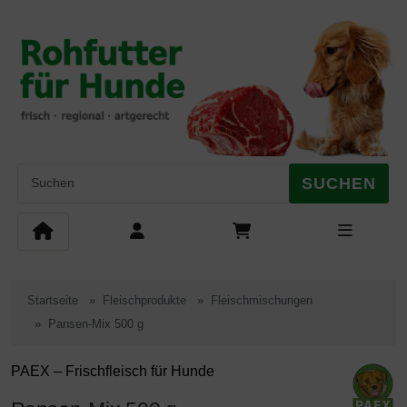
Diese Sprungnavigation (skip link) ist jederzeit zu erreichen, Se
Sprungnavigation
Springe zum Inhalt
Springe zur Navigation
Springe 
SUCHEN
Startseite
Fleischprodukte
Fleischmischungen
Pansen-Mix 500 g
PAEX – Frischfleisch für Hunde