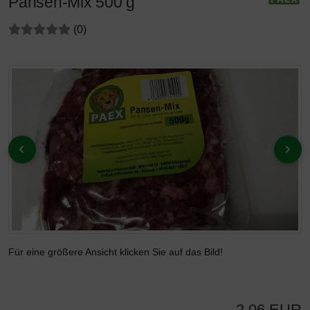
Pansen-Mix 500 g
Bewertungen:
Bewertungen
(0
)
Wenn mehr als ein Produktbild existiert, können Sie die "Zur
ZURÜCK
VOR
Für eine größere Ansicht klicken Sie auf das Bild!
2,06 EUR